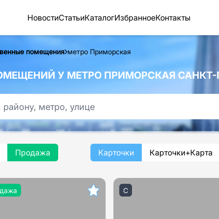
Новости
Статьи
Каталог
Избранное
Контакты
венные помещения
метро Приморская
МЕЩЕНИЙ У МЕТРО ПРИМОРСКАЯ САНКТ-
Продажа
Карточки
Карточки+Карта
дажа
C