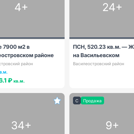
4+
24+
 7900 м2 в
ПСН, 520.23 кв.м. — 
еостровском районе
на Васильевском
стровский район
Василеостровский район
в.м.
6.1 ₽
кв.м.
C
Продажа
34+
9+