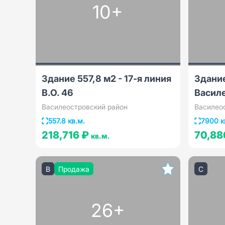
10+
Здание 557,8 м2 - 17-я линия
Здание
В.О. 46
Васил
Василеостровский район
Василео
557.8 кв.м.
7900 к
218,716 ₽
70,88
кв.м.
B
Продажа
C
26+