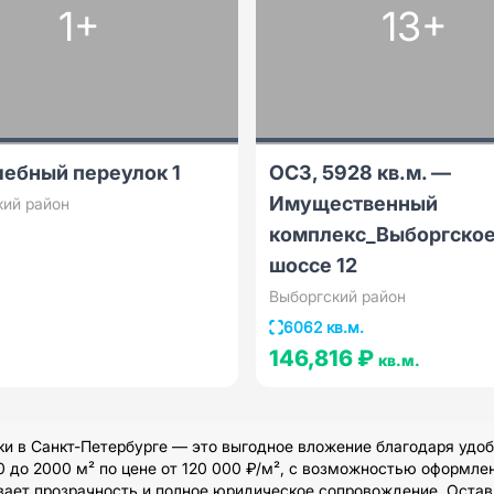
1+
13+
чебный переулок 1
ОСЗ, 5928 кв.м. —
Имущественный
кий район
комплекс_Выборгско
шоссе 12
Выборгский район
6062 кв.м.
146,816 ₽
кв.м.
 в Санкт-Петербурге — это выгодное вложение благодаря удоб
до 2000 м² по цене от 120 000 ₽/м², с возможностью оформлен
ает прозрачность и полное юридическое сопровождение. Оставь