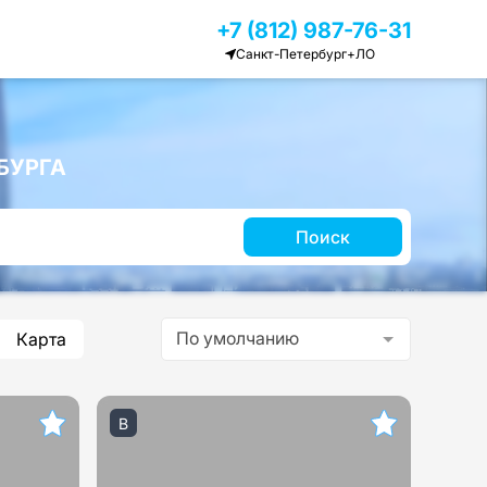
+7 (812) 987-76-31
Санкт-Петербург+ЛО
БУРГА
Поиск
По умолчанию
Карта
B