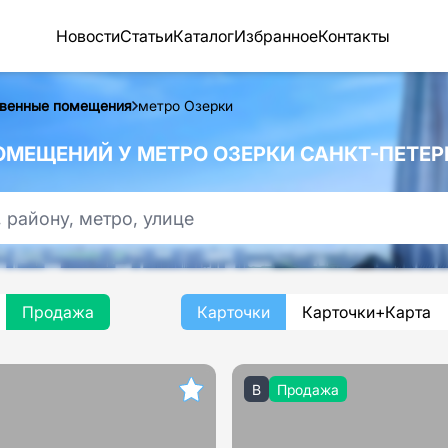
Новости
Статьи
Каталог
Избранное
Контакты
венные помещения
метро Озерки
ЕЩЕНИЙ У МЕТРО ОЗЕРКИ САНКТ-ПЕТЕР
Продажа
Карточки
Карточки+Карта
B
Продажа