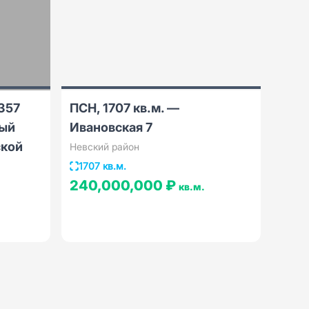
357
ПСН, 1707 кв.м. —
ный
Ивановская 7
ской
Невский район
1707 кв.м.
240,000,000 ₽
кв.м.