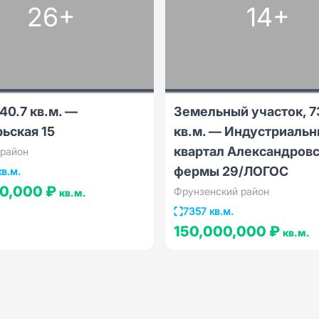
26+
14+
40.7 кв.м. —
Земельный участок, 7
ьская 15
кв.м. — Индустриаль
квартал Александров
 район
фермы 29/ЛОГОС
кв.м.
0,000 ₽
Фрунзенский район
кв.м.
7357 кв.м.
150,000,000 ₽
кв.м.