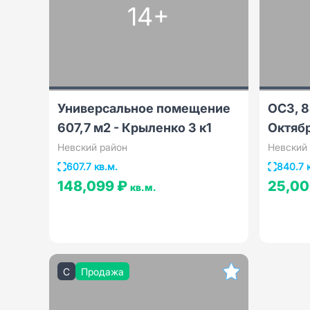
14+
Универсальное помещение
ОСЗ, 8
607,7 м2 - Крыленко 3 к1
Октябр
Невский район
Невский
607.7 кв.м.
840.7 
148,099 ₽
25,00
кв.м.
C
Продажа