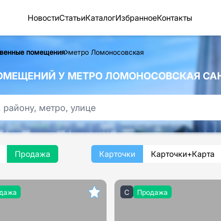
Новости
Статьи
Каталог
Избранное
Контакты
венные помещения
метро Ломоносовская
МЕЩЕНИЙ У МЕТРО ЛОМОНОСОВСКАЯ САН
Продажа
Карточки
Карточки+Карта
дажа
C
Продажа