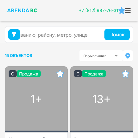
+7 (812) 987-76-31
Поиск
15 ОБЪЕКТОВ
По умолчанию
C
Продажа
C
Продажа
1+
13+