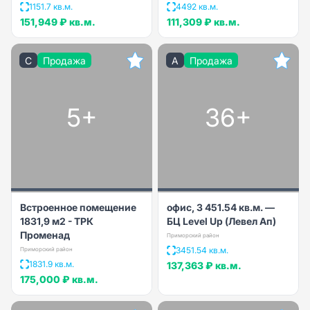
1151.7 кв.м.
4492 кв.м.
151,949 ₽
кв.м.
111,309 ₽
кв.м.
C
Продажа
A
Продажа
5+
36+
Встроенное помещение
офис, 3 451.54 кв.м. —
1831,9 м2 - ТРК
БЦ Level Up (Левел Ап)
Променад
Приморский район
3451.54 кв.м.
Приморский район
1831.9 кв.м.
137,363 ₽
кв.м.
175,000 ₽
кв.м.