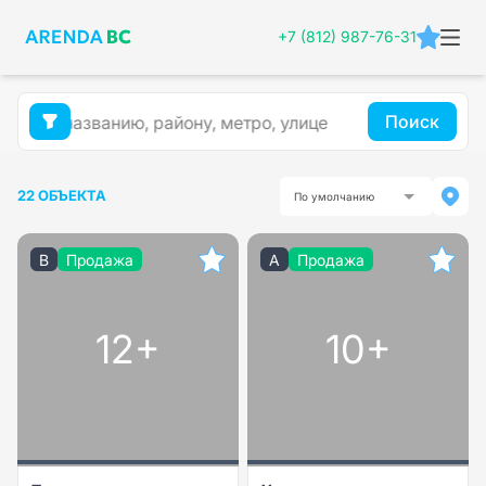
+7 (812) 987-76-31
Поиск
22 ОБЪЕКТА
По умолчанию
B
Продажа
A
Продажа
12+
10+