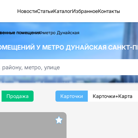
Новости
Статьи
Каталог
Избранное
Контакты
венные помещения
метро Дунайская
МЕЩЕНИЙ У МЕТРО ДУНАЙСКАЯ САНКТ-П
Продажа
Карточки
Карточки+Карта