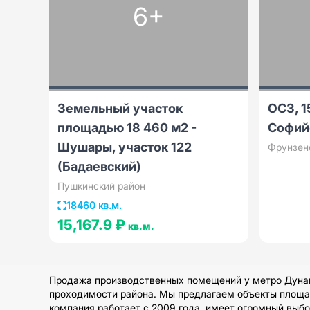
6+
Земельный участок
ОСЗ, 1
площадью 18 460 м2 -
Софий
Шушары, участок 122
Фрунзен
(Бадаевский)
Пушкинский район
18460 кв.м.
15,167.9 ₽
кв.м.
Продажа производственных помещений у метро Дунайс
проходимости района. Мы предлагаем объекты площадь
компания работает с 2009 года, имеет огромный выб