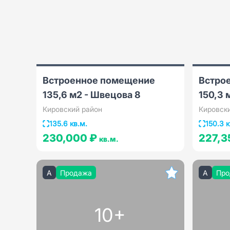
Встроенное помещение
Встро
135,6 м2 - Швецова 8
150,3 
Кировский район
Кировск
135.6 кв.м.
150.3 к
230,000 ₽
227,3
кв.м.
A
Продажа
A
Про
10+