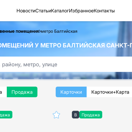
Новости
Статьи
Каталог
Избранное
Контакты
венные помещения
метро Балтийская
МЕЩЕНИЙ У МЕТРО БАЛТИЙСКАЯ САНКТ-П
а
Продажа
Карточки
Карточки+Карта
дажа
B
Продажа