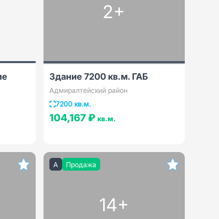
2+
ие
Здание 7200 кв.м. ГАБ
Адмиралтейский район
7200 кв.м.
104,167 ₽
кв.м.
A
Продажа
14+