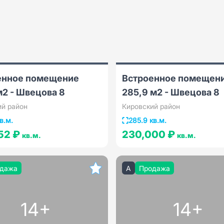
енное помещение
Встроенное помещен
м2 - Швецова 8
285,9 м2 - Швецова 8
ий район
Кировский район
в.м.
285.9 кв.м.
52 ₽
230,000 ₽
кв.м.
кв.м.
дажа
A
Продажа
14+
14+