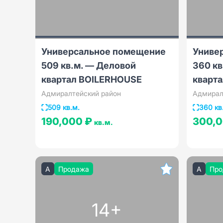
Универсальное помещение
Униве
509 кв.м. — Деловой
360 кв
квартал BOILERHOUSE
кварт
Адмиралтейский район
Адмирал
509 кв.м.
360 кв
190,000 ₽
300,
кв.м.
A
Продажа
A
Про
14+