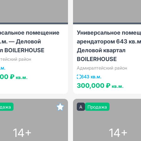
рсальное помещение
Универсальное помещ
.м. — Деловой
арендатором 643 кв.м
ал BOILERHOUSE
Деловой квартал
BOILERHOUSE
тейский район
.м.
Адмиралтейский район
000 ₽
643 кв.м.
кв.м.
300,000 ₽
кв.м.
дажа
A
Продажа
14+
14+