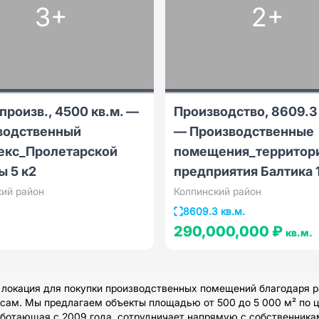
3+
2+
произв., 4500 кв.м. —
Производство, 8609.3 
водственный
— Производственные
екс_Пролетарской
помещения_территор
ы 5 к2
предприятия Балтика 
кий район
Колпинский район
8609.3 кв.м.
290,000,000 ₽
кв.м.
 локация для покупки производственных помещений благодаря 
сам. Мы предлагаем объекты площадью от 500 до 5 000 м² по ц
аботающая с 2009 года, сотрудничает напрямую с собственника