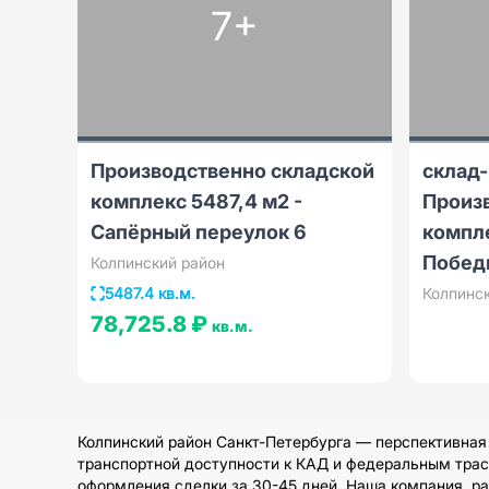
7+
Производственно складской
склад-
комплекс 5487,4 м2 -
Произ
Сапёрный переулок 6
компл
Побед
Колпинский район
5487.4 кв.м.
Колпинс
78,725.8 ₽
кв.м.
Колпинский район Санкт-Петербурга — перспективная
транспортной доступности к КАД и федеральным трас
оформления сделки за 30-45 дней. Наша компания, р