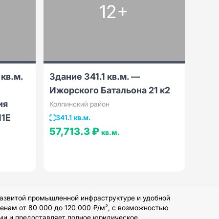
12+
кв.м.
Здание 341.1 кв.м. —
Ижорского Батальона 21 к2
ия
Колпинский район
11Е
341.1 кв.м.
57,713.3 ₽
кв.м.
развитой промышленной инфраструктуре и удобной
енам от 80 000 до 120 000 ₽/м², с возможностью
ми и предоставляет полное юридическое