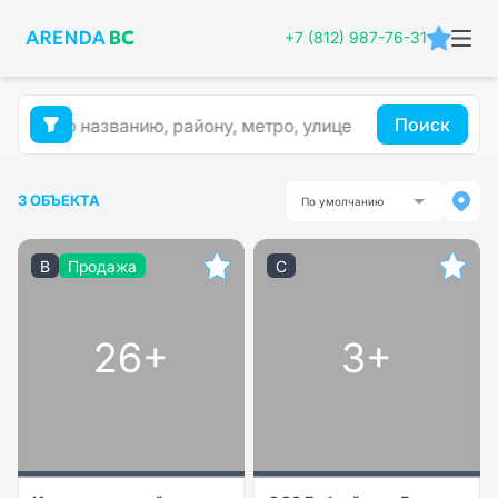
+7 (812) 987-76-31
Поиск
3 ОБЪЕКТА
По умолчанию
B
Продажа
C
26+
3+