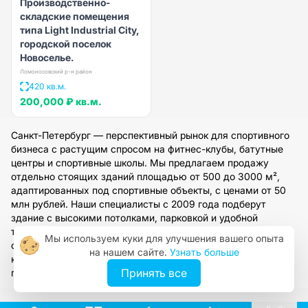
Производственно-
складские помещения
типа Light Industrial City,
городской поселок
Новоселье.
Ломоносовский р-н район
420 кв.м.
200,000 ₽
кв.м.
Санкт-Петербург — перспективный рынок для спортивного
бизнеса с растущим спросом на фитнес-клубы, батутные
центры и спортивные школы. Мы предлагаем продажу
отдельно стоящих зданий площадью от 500 до 3000 м²,
адаптированных под спортивные объекты, с ценами от 50
млн рублей. Наши специалисты с 2009 года подберут
здание с высокими потолками, парковкой и удобной
транспортной доступностью, работая напрямую с
Мы используем куки для улучшения вашего опыта
собственниками. Оставьте заявку для получения
на нашем сайте.
Узнать больше
консультации и подбора оптимального варианта под ваш
Принять все
проект.