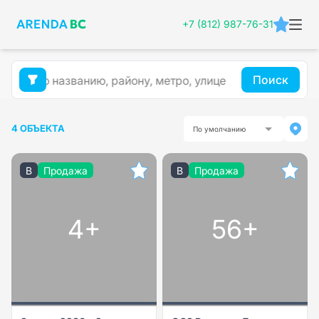
+7 (812) 987-76-31
Поиск
4 ОБЪЕКТА
По умолчанию
B
Продажа
B
Продажа
4+
56+