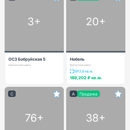
3+
20+
ОСЗ Бобруйская 5
Нобель
Калининский район
Выборгский район
5813.9 кв.м.
189,202 ₽
кв.м.
C
A
Продажа
76+
38+