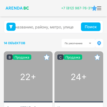
+7 (812) 987-76-31
Поиск
14 ОБЪЕКТОВ
По умолчанию
B
Продажа
C
Продажа
22+
24+