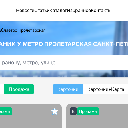
Новости
Статьи
Каталог
Избранное
Контакты
З)
метро Пролетарская
НИЙ У МЕТРО ПРОЛЕТАРСКАЯ САНКТ-ПЕТ
Продажа
Карточки
Карточки+Карта
дажа
B
Продажа