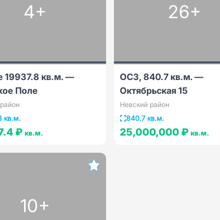
4+
26+
 19937.8 кв.м. —
ОСЗ, 840.7 кв.м. —
кое Поле
Октябрьская 15
 район
Невский район
8 кв.м.
840.7 кв.м.
7.4 ₽
25,000,000 ₽
кв.м.
кв.м.
10+