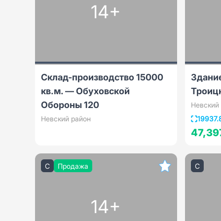
14+
Склад-производство 15000
Здание
кв.м. — Обуховской
Троиц
Обороны 120
Невский
Невский район
19937.
47,39
C
Продажа
C
14+