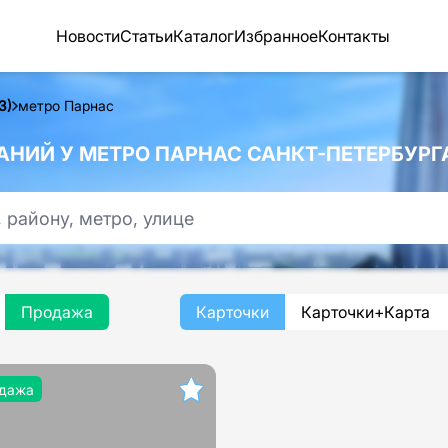
Новости
Статьи
Каталог
Избранное
Контакты
З)
метро Парнас
НИЙ У МЕТРО ПАРНАС САНКТ-ПЕТЕРБУРГ
Продажа
Карточки
Карточки+Карта
дажа