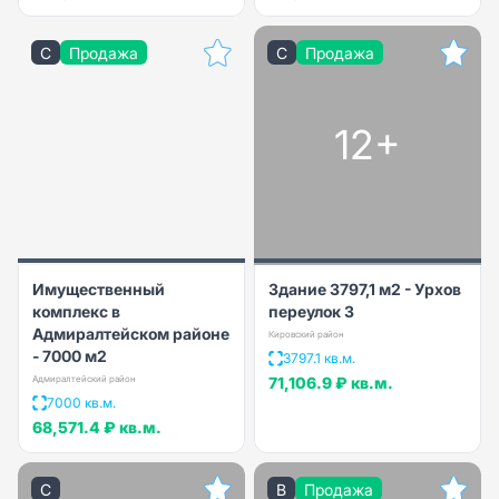
C
Продажа
C
Продажа
12+
Имущественный
Здание 3797,1 м2 - Урхов
комплекс в
переулок 3
Адмиралтейском районе
Кировский район
- 7000 м2
3797.1 кв.м.
Адмиралтейский район
71,106.9 ₽
кв.м.
7000 кв.м.
68,571.4 ₽
кв.м.
C
B
Продажа