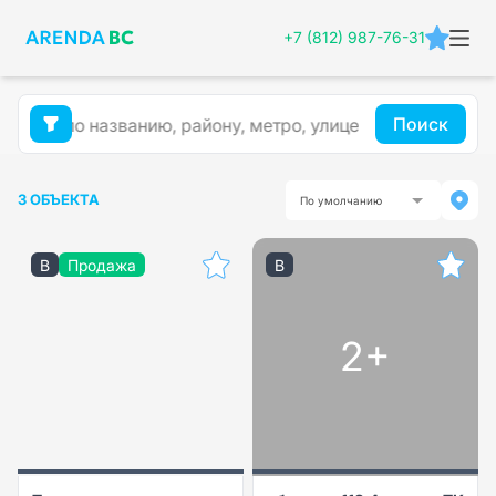
+7 (812) 987-76-31
Поиск
3 ОБЪЕКТА
По умолчанию
B
Продажа
B
2+