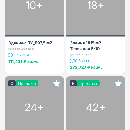
10+
18+
Здание с ЗУ_897,5 м2
Здание 1815 м2 -
Тележная 8-10
Красносельский район
897.5 кв.м.
Центральный район
1815 кв.м.
111,421 ₽
кв.м.
272,727 ₽
кв.м.
C
Продажа
B
Продажа
24+
42+