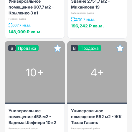
Универсальное
Здание 2751,7 м2 -
помещение 607,7 м2 -
Михайлова 19
Крыленко 3 к1
Калининский район
2751.7 кв.м.
Невский район
607.7 кв.м.
196,242 ₽
кв.м.
148,099 ₽
кв.м.
B
Продажа
B
Продажа
10+
4+
Универсальное
Универсальное
помещение 458 м2 -
помещение 552 м2 - ЖК
Вадима Шефнера 10 к2
Тихая Гавань
Василеостровский район
Василеостровский район