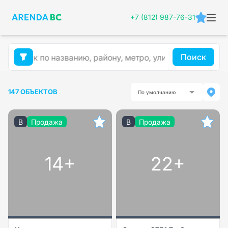
+7 (812) 987-76-31
Поиск
147 ОБЪЕКТОВ
По умолчанию
B
Продажа
B
Продажа
14+
22+