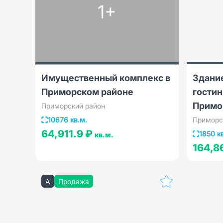
1+
Имущественный комплекс в
Здани
Приморском районе
гостин
Примо
Приморский район
10676 кв.м.
Приморс
64,911.9 ₽
1850 к
кв.м.
164,8
A
Продажа