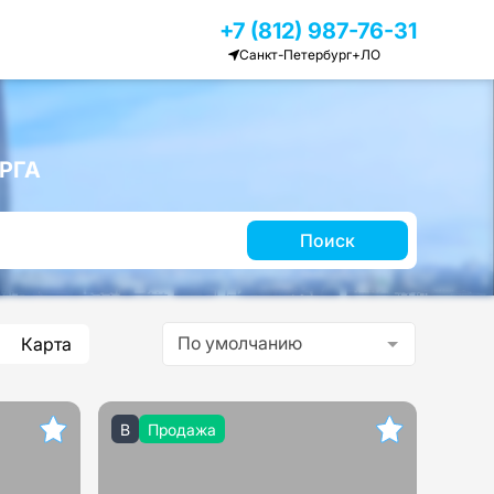
+7 (812) 987-76-31
Санкт-Петербург+ЛО
РГА
Поиск
По умолчанию
Карта
B
Продажа