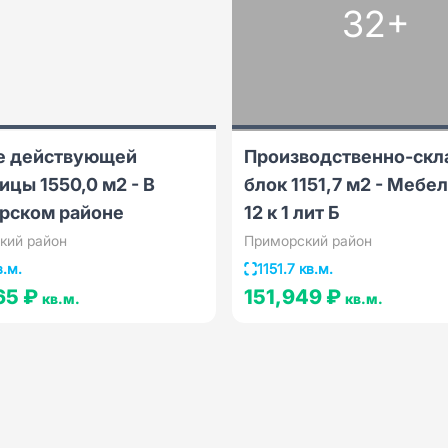
32+
е действующей
Производственно-скл
ицы 1550,0 м2 - В
блок 1151,7 м2 - Мебе
рском районе
12 к 1 лит Б
кий район
Приморский район
в.м.
1151.7 кв.м.
65 ₽
151,949 ₽
кв.м.
кв.м.