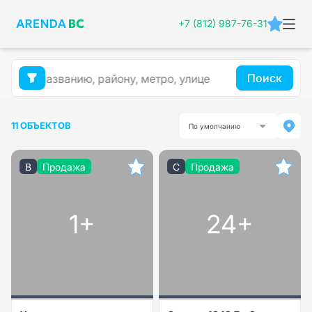
+7 (812) 987-76-31
Поиск
11 ОБЪЕКТОВ
По умолчанию
B
Продажа
C
Продажа
1+
24+