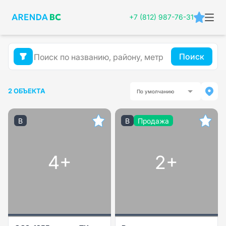
+7 (812) 987-76-31
Поиск
2 ОБЪЕКТА
По умолчанию
B
B
Продажа
4+
2+