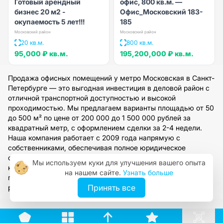
Готовый арендный
офис, 800 кв.м. —
бизнес 20 м2 -
Офис_Московский 183-
окупаемость 5 лет!!!
185
Московский район
Московский район
20 кв.м.
800 кв.м.
95,000 ₽
кв.м.
195,200,000 ₽
кв.м.
Продажа офисных помещений у метро Московская в Санкт-
Петербурге — это выгодная инвестиция в деловой район с
отличной транспортной доступностью и высокой
проходимостью. Мы предлагаем варианты площадью от 50
до 500 м² по цене от 200 000 до 1 500 000 рублей за
квадратный метр, с оформлением сделки за 2-4 недели.
Наша компания работает с 2009 года напрямую с
собственниками, обеспечивая полное юридическое
сопровождение и огромный выбор проверенной
Мы используем куки для улучшения вашего опыта
недвижимости. Оставьте заявку на сайте, чтобы получить
на нашем сайте.
Узнать больше
персональную консультацию и подобрать оптимальное
Принять все
решение для вашего бизнеса.