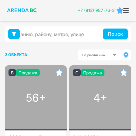
+7 (812) 987-76-31
Поиск
3 ОБЪЕКТА
По умолчанию
B
Продажа
C
Продажа
56+
4+