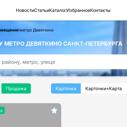
Новости
Статьи
Каталог
Избранное
Контакты
омещения
метро Девяткино
 МЕТРО ДЕВЯТКИНО САНКТ-ПЕТЕРБУРГА
Продажа
Карточки
Карточки+Карта
жа