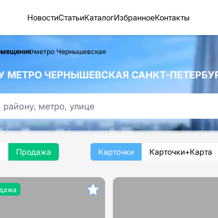
Новости
Статьи
Каталог
Избранное
Контакты
омещения
метро Чернышевская
 МЕТРО ЧЕРНЫШЕВСКАЯ САНКТ-ПЕТЕРБУ
а
Продажа
Карточки
Карточки+Карта
дажа