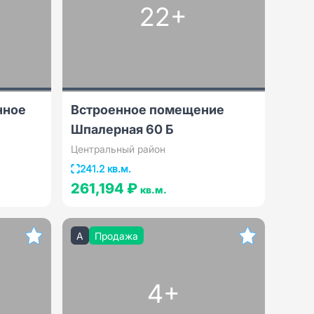
22+
нное
Встроенное помещение
Шпалерная 60 Б
Центральный район
241.2 кв.м.
261,194 ₽
кв.м.
A
Продажа
4+