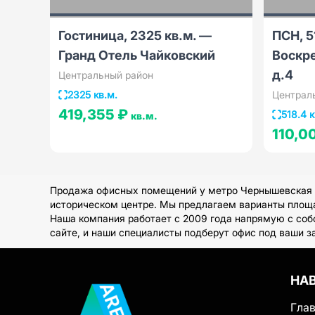
Гостиница, 2325 кв.м. —
ПСН, 5
Гранд Отель Чайковский
Воскр
д.4
Центральный район
2325 кв.м.
Централ
419,355 ₽
518.4 к
кв.м.
110,0
Продажа офисных помещений у метро Чернышевская в
историческом центре. Мы предлагаем варианты площад
Наша компания работает с 2009 года напрямую с соб
сайте, и наши специалисты подберут офис под ваши з
НА
Гла