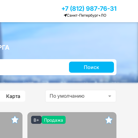
+7 (812) 987-76-31
Санкт-Петербург+ЛО
РГА
Поиск
По умолчанию
Карта
B+
Продажа