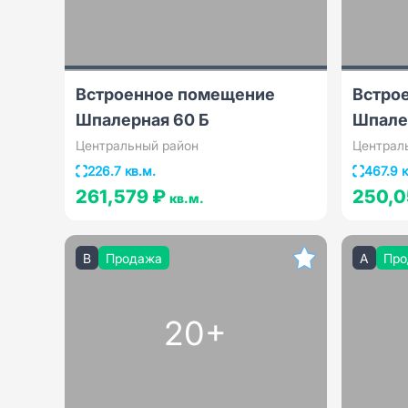
Встроенное помещение
Встро
Шпалерная 60 Б
Шпале
Центральный район
Централ
226.7 кв.м.
467.9 к
261,579 ₽
250,0
кв.м.
B
Продажа
A
Про
20+