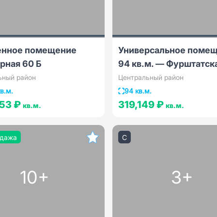
енное помещение
Универсальное поме
рная 60 Б
94 кв.м. — Фурштатск
ьный район
Центральный район
в.м.
94 кв.м.
53 ₽
319,149 ₽
кв.м.
кв.м.
дажа
C
10+
3+