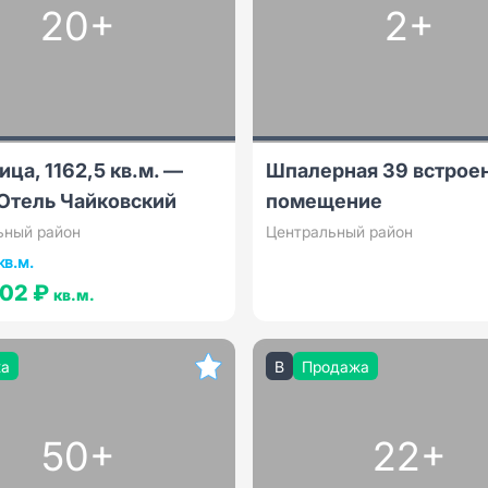
20+
2+
ица, 1162,5 кв.м. —
Шпалерная 39 встрое
 Отель Чайковский
помещение
ьный район
Центральный район
кв.м.
602 ₽
кв.м.
жа
B
Продажа
50+
22+