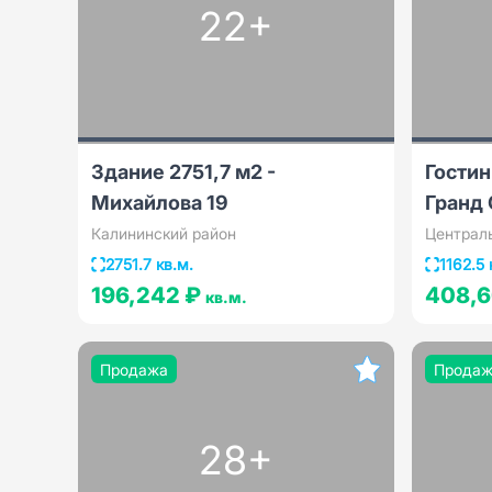
22+
Здание 2751,7 м2 -
Гостин
Михайлова 19
Гранд
Калининский район
Централ
2751.7 кв.м.
1162.5 
196,242 ₽
408,
кв.м.
Продажа
Прода
28+