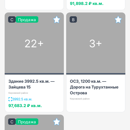
91,898.2 ₽
кв.м.
C
Продажа
B
22+
3+
Здание 3992.5 кв.м. —
ОСЗ, 1200 кв.м. —
Зайцева 15
Дорога на Турухтанные
Острова
Кировский район
3992.5 кв.м.
Кировский район
97,683.2 ₽
кв.м.
C
Продажа