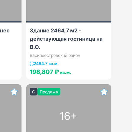
знес
Здание 2464,7 м2 -
действующая гостиница на
В.О.
Василеостровский район
2464.7 кв.м.
198,807 ₽
кв.м.
C
Продажа
16+