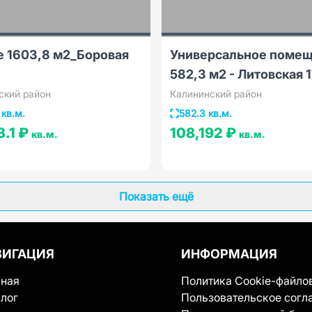
е 1603,8 м2_Боровая
Универсальное поме
582,3 м2 - Литовская 1
ский район
Калининский район
 кв.м.
582.3 кв.м.
3.1 ₽
108,192 ₽
кв.м.
кв.м.
Показать ещё
ВИГАЦИЯ
ИНФОРМАЦИЯ
вная
Политика Cookie-файло
лог
Пользовательское согл