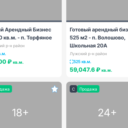
ый Арендный Бизнес
Готовый арендный би
0 кв.м. - п. Торфяное
525 м2 - п. Волошово,
Школьная 20А
ий р-н район
в.м.
Лужский р-н район
00 ₽
525 кв.м.
кв.м.
59,047.6 ₽
кв.м.
дажа
C
Продажа
18+
24+