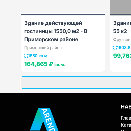
Здание действующей
Здани
гостиницы 1550,0 м2 - В
55 к2
Приморском районе
Фрунзен
Приморский район
1603.8
99,76
1850 кв.м.
164,865 ₽
кв.м.
НА
Гла
Ката