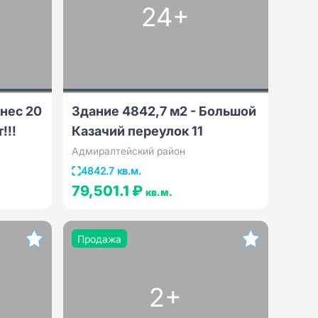
24+
нес 20
Здание 4842,7 м2 - Большой
!!!
Казачий переулок 11
Адмиралтейский район
4842.7 кв.м.
79,501.1 ₽
кв.м.
Продажа
2+