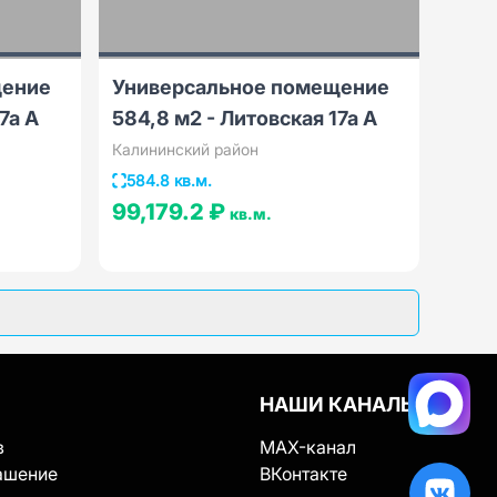
щение
Универсальное помещение
7а А
584,8 м2 - Литовская 17а А
Калининский район
584.8 кв.м.
99,179.2 ₽
кв.м.
НАШИ КАНАЛЫ
в
MAX-канал
ашение
ВКонтакте