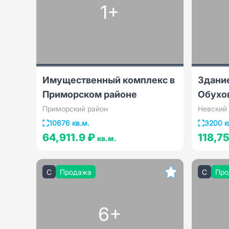
1+
Имущественный комплекс в
Здание
Приморском районе
Обухо
Приморский район
Невский
10676 кв.м.
3200 к
64,911.9 ₽
118,7
кв.м.
C
Продажа
C
Про
6+