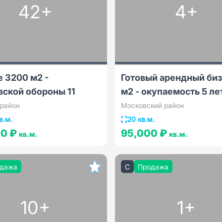
42+
4+
 3200 м2 -
Готовый арендный биз
вской обороны 11
м2 - окупаемость 5 лет
 район
Московский район
в.м.
20 кв.м.
50 ₽
95,000 ₽
кв.м.
кв.м.
дажа
C
Продажа
10+
1+