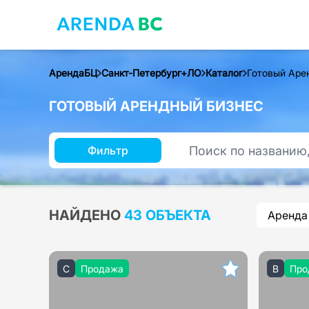
АрендаБЦ
Санкт-Петербург+ЛО
Каталог
Готовый Аре
ГОТОВЫЙ АРЕНДНЫЙ БИЗНЕС
Фильтр
НАЙДЕНО
43 ОБЪЕКТА
Аренда
C
Продажа
B
Про