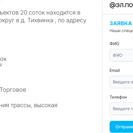
ЭЛ.П
ъектов 20 соток находится в
руг в д. Тихвинка , по адресу
ЗАЯВКА
Наши специ
ФИО
ток
²
Email
 Торговое
Телефон
ния трассы, высокая
Отправи