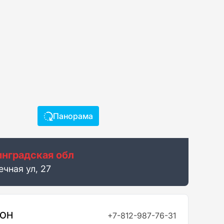
Панорама
нградская обл
чная ул, 27
ФОН
+7-812-987-76-31