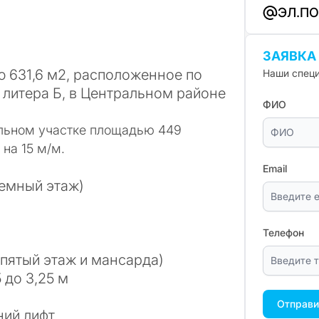
ЭЛ.П
ЗАЯВКА
ью
631,6 м2
, расположенное по
Наши специ
, литера Б, в Центральном районе
ФИО
ельном участке площадью
449
на 15 м/м.
Email
земный этаж)
Телефон
 пятый этаж и мансарда)
5 до 3,25 м
Отправи
ний лифт