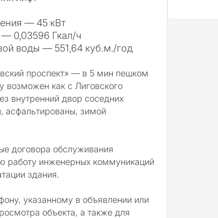
чения —
45 кВт
а —
0,03596 Гкал/ч
евой воды —
551,64 куб.м./год
вский проспект» — в
5 мин пешком
ту возможен как с Лиговского
рез внутренний двор соседних
, асфальтированы, зимой
ые договора обслуживания
ю работу инженерных коммуникаций
тации здания.
фону, указанному в объявлении или
росмотра объекта, а также для