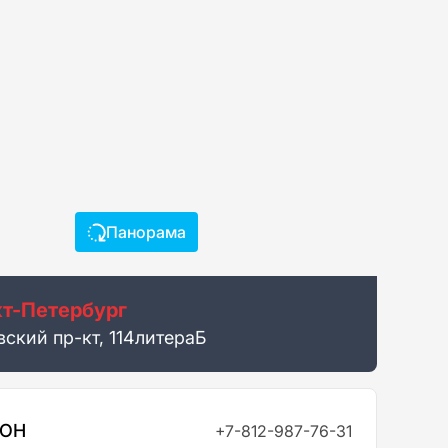
Панорама
т-Петербург
вский пр-кт, 114литераБ
ФОН
+7-812-987-76-31