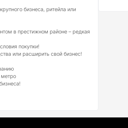
крупного бизнеса, ритейла или
нтом в престижном районе – редкая
словия покупки!
ства или расширить свой бизнес!
ованию
 метро
бизнеса!