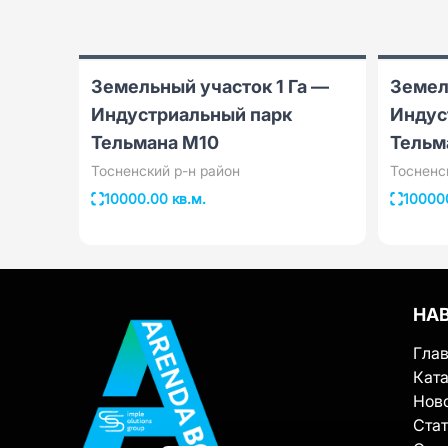
Земельный участок 1 Га —
Земел
Индустриальный парк
Индус
Тельмана М10
Тельм
Тосненский р-н район
Тосненс
10000.00 кв.м.
100000
НА
Гла
Ката
Нов
Ста