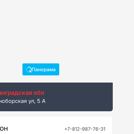
Панорама
нградская обл
ноборская ул, 5 А
ФОН
+7-812-987-76-31