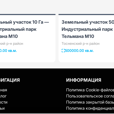
ьный участок 10 Га —
Земельный участок 50
триальный парк
Индустриальный парк
ана М10
Тельмана М10
кий р-н район
Тосненский р-н район
.00 кв.м.
500000.00 кв.м.
ВИГАЦИЯ
ИНФОРМАЦИЯ
вная
Политика Cookie-файло
лог
Пользовательское согл
ости
Политика закрытой баз
тьи
Политика конфиденциал