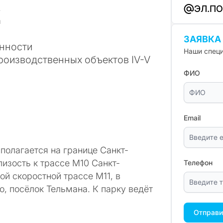
.
ЭЛ.П
а
ЗАЯВКА
нности
Наши специ
роизводственных объектов IV-V
ФИО
Email
полагается на границе Санкт-
изость к трассе М10 Санкт-
Телефон
ой скоростной трассе М11, в
о, посёлок Тельмана. К парку ведёт
Отправи