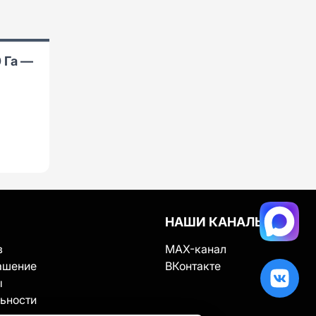
 Га —
НАШИ КАНАЛЫ
в
MAX-канал
ашение
ВКонтакте
ы
ьности