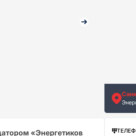
Санк
Энерг
ТЕЛЕ
датором «Энергетиков