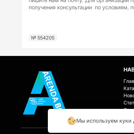
пишите нам на почту. Для организации 
получения консультации по условиям, п
№ 554205
НА
Гла
Ката
Нов
Ста
О с
Кон
Мы используем куки 