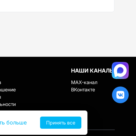
НАШИ КАНАЛЫ
в
MAX-канал
ашение
ВКонтакте
ы
ьности
ть больше
Принять все