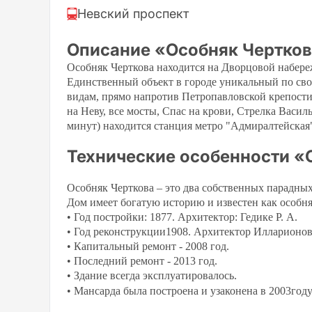
Невский проспект
Описание «Особняк Чертков
Особняк Черткова находится на Дворцовой набереж
Е
динственный объект в городе уникальный по св
видам, прямо напротив Петропавловской крепост
на Неву, все мосты, Спас на крови, Стрелка
Василь
минут) находится станция метро "Адмиралтейская"
Технические особенности «
Особняк Черткова – это д
ва собственных парадных
Дом имеет богатую историю и известен как особняк
•
Год постройки: 1877. Архитектор: Гедике Р. А.
•
Год реконструкции1908. Архитектор Илларионов
•
Капитальный ремонт - 2008 год.
•
Последний ремонт - 2013 год.
•
Здание всегда эксплуатировалось.
•
Мансарда была построена и узаконена в 2003год