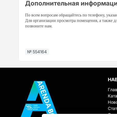
Дополнительная информаци
По всем вопросам обращайтесь по телефону, указа
Для организации просмотра помещения, а также д
позвоните нам.
№ 554164
НА
Гла
Ката
Нов
Ста
О с