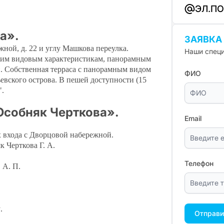
ЭЛ.П
а».
ЗАЯВКА
ной, д. 22 и углу Машкова переулка.
Наши специ
оим видовым характеристикам, панорамным
и.
Собственная терраса с панорамным видом
ФИО
евского острова. В пешей доступности (15
.
Особняк Черткова».
Email
 входа с Дворцовой набережной.
 Черткова Г. А.
Телефон
 А. П.
у
.
Отправи