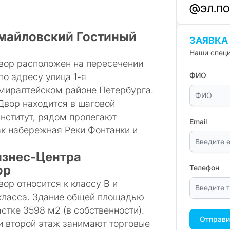
ЭЛ.П
майловский Гостиный
ЗАЯВКА
Наши специ
вор расположен на пересечении
ФИО
по адресу улица 1-я
дмиралтейском районе Петербурга.
Двор находится в шаговой
институт, рядом пролегают
Email
ак набережная Реки Фонтанки и
изнес-Центра
ор
Телефон
ор относится к классу B и
 класса. Здание общей площадью
тке 3598 м2 (в собственности).
Отправи
и второй этаж занимают торговые