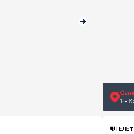
Санк
1-я К
ТЕЛЕ