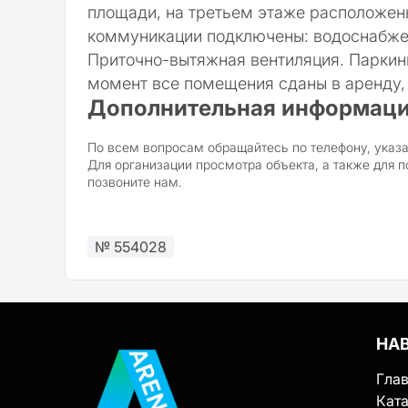
площади, на третьем этаже расположен
коммуникации подключены: водоснабжен
Приточно-вытяжная вентиляция. Паркинг
момент все помещения сданы в аренду,
Дополнительная информаци
По всем вопросам обращайтесь по телефону, указа
Для организации просмотра объекта, а также для 
позвоните нам.
№ 554028
НА
Гла
Ката