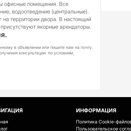
ы офисные помещения. Все
ие, водоотведение (центральные).
 на территории двора. В настоящий
 присутствуют якорные арендаторы.
я.
нному в объявлении или пишите нам на почту.
получения консультации по условиям,
ВИГАЦИЯ
ИНФОРМАЦИЯ
вная
Политика Cookie-файло
лог
Пользовательское согл