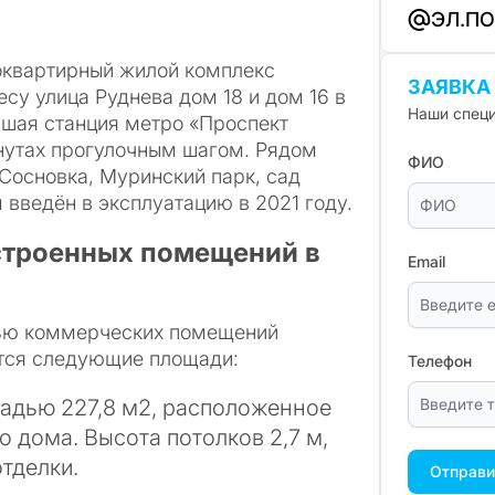
ЭЛ.П
оквартирный жилой комплекс
ЗАЯВКА
су улица Руднева дом 18 и дом 16 в
Наши специ
шая станция метро «Проспект
нутах прогулочным шагом. Рядом
ФИО
 Сосновка, Муринский парк, сад
введён в эксплуатацию в 2021 году.
строенных помещений в
Email
ью коммерческих помещений
ются следующие площади:
Телефон
адью 227,8 м2, расположенное
 дома. Высота потолков 2,7 м,
тделки.
Отправи