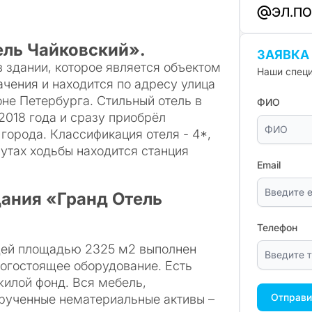
ЭЛ.П
ель Чайковский».
ЗАЯВКА
 здании, которое является объектом
Наши специ
ачения и находится по адресу улица
не Петербурга. Стильный отель в
ФИО
2018 года и сразу приобрёл
города. Классификация отеля - 4*,
нутах ходьбы находится станция
Email
дания «Гранд Отель
Телефон
щей площадью 2325 м2 выполнен
огостоящее оборудование. Есть
жилой фонд. Вся мебель,
Отправи
рученные нематериальные активы –