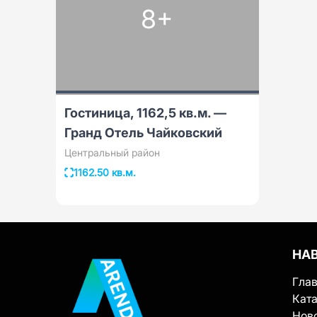
8+
Гостиница, 1162,5 кв.м. —
Гранд Отель Чайковский
Центральный район
1162.50 кв.м.
НА
Гла
Ката
Нов