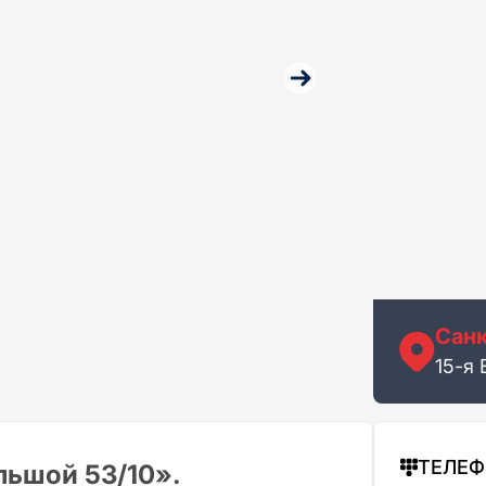
Санк
15-я 
ТЕЛЕ
ьшой 53/10».