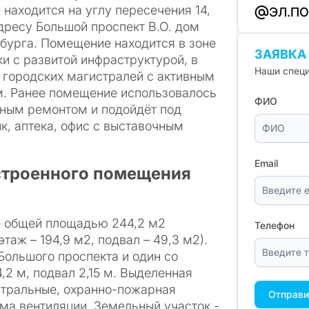
находится на углу пересечения 14,
ЭЛ.П
адресу Большой проспект В.О. дом
бурга. Помещение находится в зоне
ЗАЯВКА
и с развитой инфраструктурой, в
Наши специ
 городских магистралей с активным
. Ранее помещение использовалось
ФИО
нным ремонтом и подойдёт под
к, аптека, офис с выставочным
Email
строенного помещения
» общей площадью 244,2 м2
Телефон
таж – 194,9 м2, подвал – 49,3 м2).
Большого проспекта и один со
4,2 м, подвал 2,15 м. Выделенная
нтральные, охранно-пожарная
Отправи
ма вентиляции. Земельный участок -