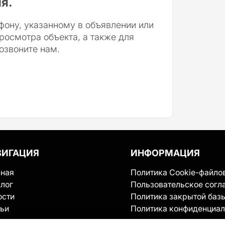
я.
фону, указанному в объявлении или
росмотра объекта, а также для
озвоните нам.
ВИГАЦИЯ
ИНФОРМАЦИЯ
вная
Политика Cookie-файло
лог
Пользовательское согл
ости
Политика закрытой баз
тьи
Политика конфиденциал
ервисе