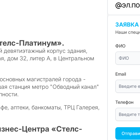
ЭЛ.П
ЗАЯВКА
Наши специ
телс-Платинум».
ФИО
й девятиэтажный корпус здания,
я, дом 32, литер А, в Центральном
Email
основных магистралей города -
ая станция метро "Обводный канал"
пности.
Телефон
фе, аптеки, банкоматы, ТРЦ Галерея,
изнес-Центра «Стелс-
Отправи