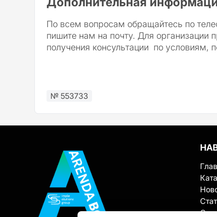
Дополнительная информаци
По всем вопросам обращайтесь по теле
пишите нам на почту. Для организации п
получения консультации по условиям, п
№ 553733
НА
Гла
Ката
Нов
Ста
О с