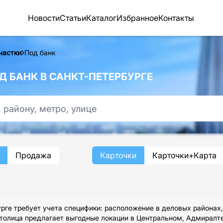
Новости
Статьи
Каталог
Избранное
Контакты
частки
Под банк
 БАНК В САНКТ-ПЕТЕРБУРГЕ
Продажа
Карточки
Карточки+Карта
рге требует учета специфики: расположение в деловых районах,
-столица предлагает выгодные локации в Центральном, Адмирал