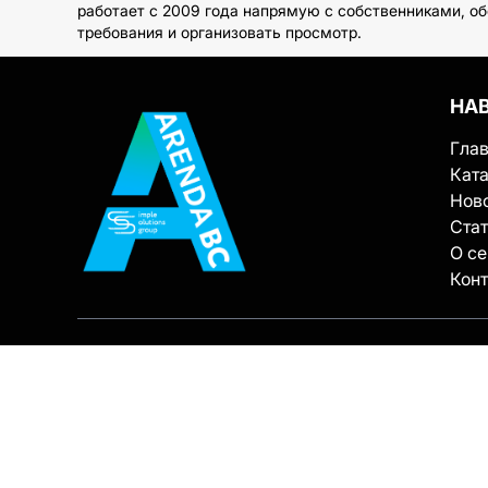
работает с 2009 года напрямую с собственниками, о
требования и организовать просмотр.
НА
Гла
Ката
Нов
Ста
О с
Кон