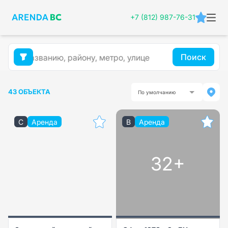
+7 (812) 987-76-31
Поиск
43 ОБЪЕКТА
По умолчанию
C
Аренда
B
Аренда
32+