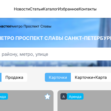
Новости
Статьи
Каталог
Избранное
Контакты
частки
метро Проспект Славы
ЕТРО ПРОСПЕКТ СЛАВЫ САНКТ-ПЕТЕРБУР
Продажа
Карточки
Карточки+Карта
нда
A
Аренда