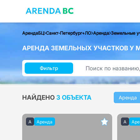
АрендаБЦ
Санкт-Петербург+ЛО
Аренда
Земельные у
АРЕНДА ЗЕМЕЛЬНЫХ УЧАСТКОВ У М
Фильтр
НАЙДЕНО
3 ОБЪЕКТА
Аренда
A
Аренда
A
Аре