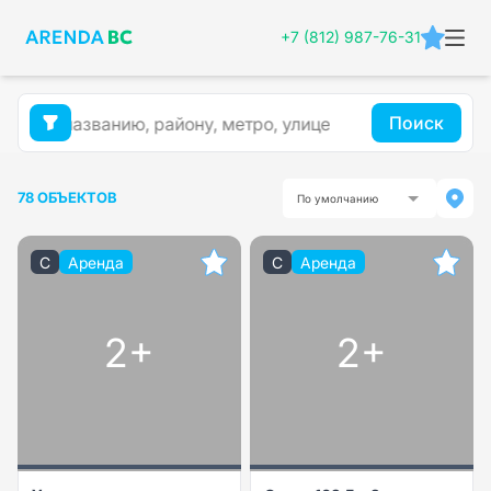
+7 (812) 987-76-31
Поиск
78 ОБЪЕКТОВ
По умолчанию
C
Аренда
C
Аренда
2+
2+