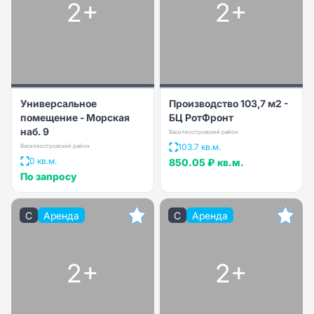
2+
2+
Универсальное
Производство 103,7 м2 -
помещение - Морская
БЦ РотФронт
наб. 9
Василеостровский район
103.7 кв.м.
Василеостровский район
0 кв.м.
850.05 ₽
кв.м.
По запросу
C
Аренда
C
Аренда
2+
2+