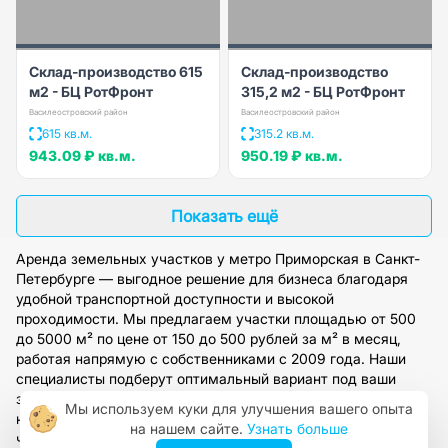
Склад-производство 615
Склад-производство
м2 - БЦ РотФронт
315,2 м2 - БЦ РотФронт
Василеостровский район
Василеостровский район
615 кв.м.
315.2 кв.м.
943.09 ₽
кв.м.
950.19 ₽
кв.м.
Показать ещё
Аренда земельных участков у метро Приморская в Санкт-
Петербурге — выгодное решение для бизнеса благодаря
удобной транспортной доступности и высокой
проходимости. Мы предлагаем участки площадью от 500
до 5000 м² по цене от 150 до 500 рублей за м² в месяц,
работая напрямую с собственниками с 2009 года. Наши
специалисты подберут оптимальный вариант под ваши
задачи, организуют просмотр и предоставят полное
Мы используем куки для улучшения вашего опыта
юридическое сопровождение. Оставьте заявку на сайте,
на нашем сайте.
Узнать больше
чтобы получить персональную консультацию и доступ к