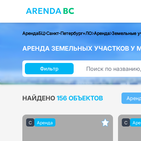
АрендаБЦ
Санкт-Петербург+ЛО
Аренда
Земельные у
АРЕНДА ЗЕМЕЛЬНЫХ УЧАСТКОВ У 
Фильтр
НАЙДЕНО
156 ОБЪЕКТОВ
Арен
C
Аренда
C
Аре