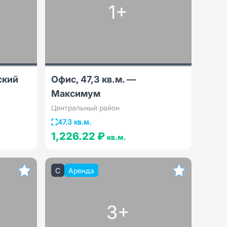
1+
ский
Офис, 47,3 кв.м. —
Максимум
Центральный район
47.3 кв.м.
1,226.22 ₽
кв.м.
C
Аренда
3+