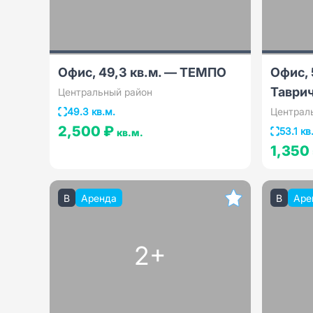
Офис, 49,3 кв.м. — ТЕМПО
Офис, 
Таврич
Центральный район
49.3 кв.м.
Централ
2,500 ₽
53.1 кв
кв.м.
1,350
B
Аренда
B
Аре
2+