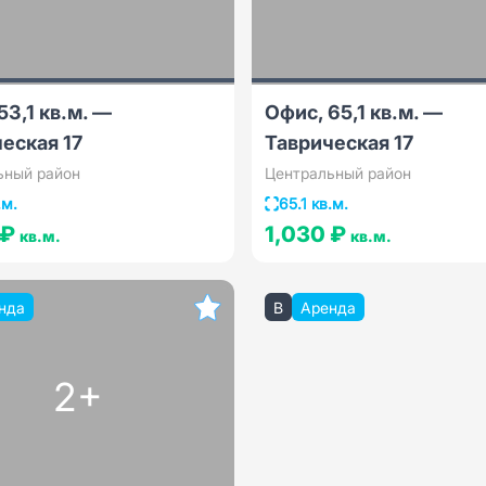
53,1 кв.м. —
Офис, 65,1 кв.м. —
еская 17
Таврическая 17
ьный район
Центральный район
.м.
65.1 кв.м.
 ₽
1,030 ₽
кв.м.
кв.м.
нда
B
Аренда
2+