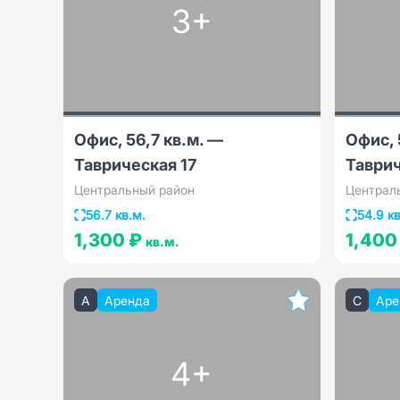
3+
Офис, 56,7 кв.м. —
Офис, 
Таврическая 17
Таврич
Центральный район
Централ
56.7 кв.м.
54.9 кв
1,300 ₽
1,400
кв.м.
A
Аренда
C
Аре
4+