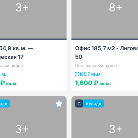
3+
8+
54,9 кв.м. —
Офис 185,7 м2 - Лигов
еская 17
50
ьный район
Центральный район
.м.
185.7 кв.м.
 ₽
1,600 ₽
кв.м.
кв.м.
нда
C
Аренда
3+
3+