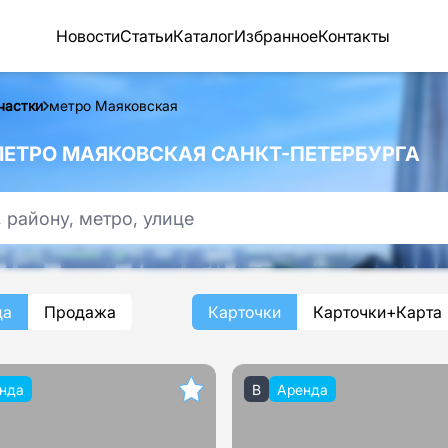
Новости
Статьи
Каталог
Избранное
Контакты
частки
метро Маяковская
МЕТРО МАЯКОВСКАЯ САНКТ-ПЕТЕРБУРГА
да
Продажа
Карточки
Карточки+Карта
нда
B
Аренда