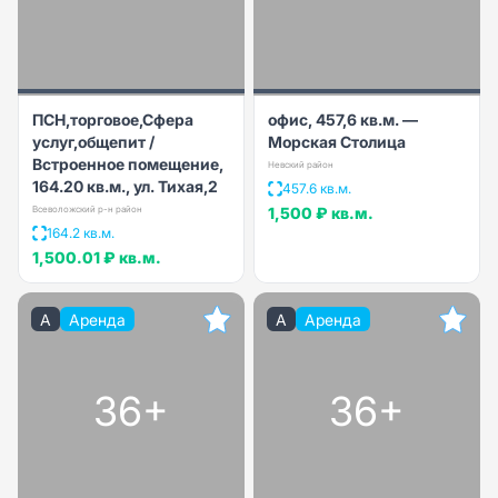
ПСН,торговое,Сфера
офис, 457,6 кв.м. —
услуг,общепит /
Морская Столица
Встроенное помещение,
Невский район
164.20 кв.м., ул. Тихая,2
457.6 кв.м.
Всеволожский р-н район
1,500 ₽
кв.м.
164.2 кв.м.
1,500.01 ₽
кв.м.
A
Аренда
A
Аренда
36+
36+