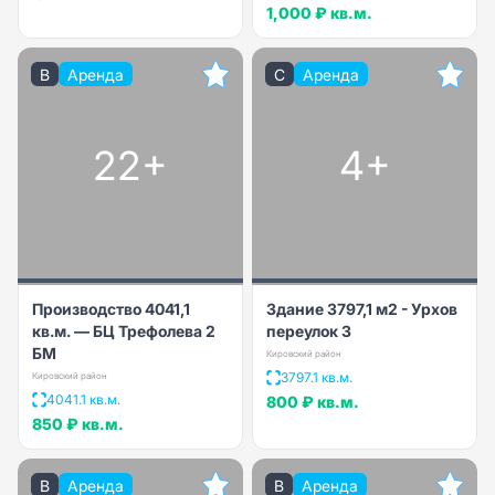
1,000 ₽
кв.м.
B
Аренда
C
Аренда
22+
4+
Производство 4041,1
Здание 3797,1 м2 - Урхов
кв.м. — БЦ Трефолева 2
переулок 3
БМ
Кировский район
3797.1 кв.м.
Кировский район
4041.1 кв.м.
800 ₽
кв.м.
850 ₽
кв.м.
B
Аренда
B
Аренда