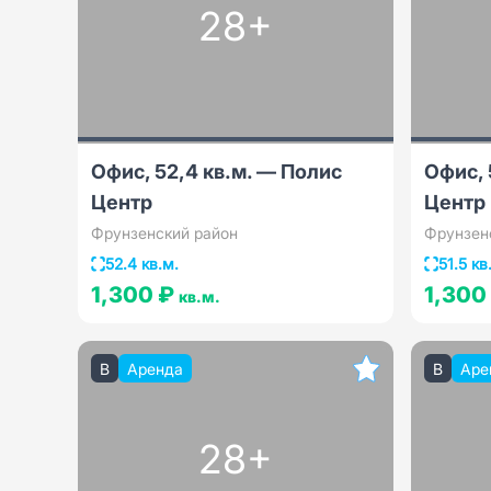
28+
Офис, 52,4 кв.м. — Полис
Офис, 
Центр
Центр
Фрунзенский район
Фрунзен
52.4 кв.м.
51.5 кв
1,300 ₽
1,300
кв.м.
B
Аренда
B
Аре
28+