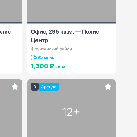
олис
Офис, 295 кв.м. — Полис
Центр
Фрунзенский район
295 кв.м.
1,300 ₽
кв.м.
B
Аренда
12+