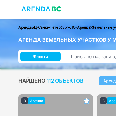
АрендаБЦ
Санкт-Петербург+ЛО
Аренда
Земельные у
АРЕНДА ЗЕМЕЛЬНЫХ УЧАСТКОВ У М
Фильтр
НАЙДЕНО
112 ОБЪЕКТОВ
Аренд
B
Аренда
B
Аре