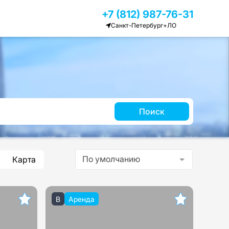
+7 (812) 987-76-31
Санкт-Петербург+ЛО
Поиск
По умолчанию
Карта
B
Аренда