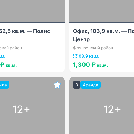
52,5 кв.м. — Полис
Офис, 103,9 кв.м. — П
Центр
ский район
Фрунзенский район
.м.
103.9 кв.м.
 ₽
1,300 ₽
кв.м.
кв.м.
нда
B
Аренда
12+
12+