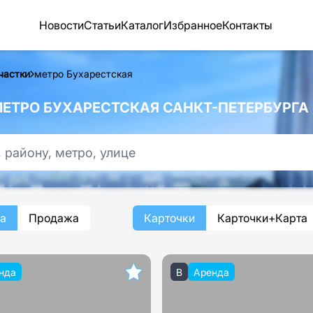
Новости
Статьи
Каталог
Избранное
Контакты
частки
метро Бухарестская
ЕТРО БУХАРЕСТСКАЯ САНКТ-ПЕТЕРБУРГА
а
Продажа
Карточки
Карточки+Карта
нда
B
Аренда