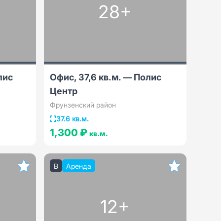
28+
лис
Офис, 37,6 кв.м. — Полис
Центр
Фрунзенский район
37.6 кв.м.
1,300 ₽
кв.м.
B
Аренда
12+