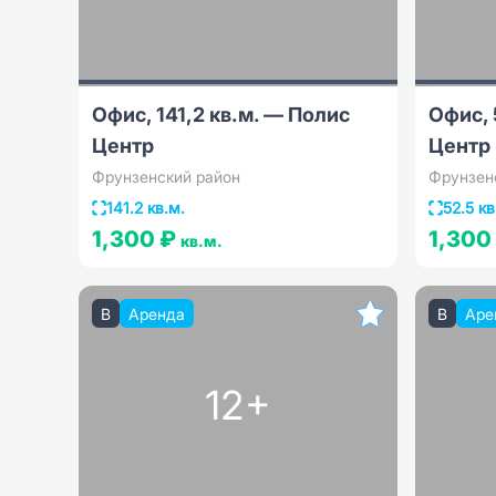
Офис, 141,2 кв.м. — Полис
Офис, 
Центр
Центр
Фрунзенский район
Фрунзен
141.2 кв.м.
52.5 кв
1,300 ₽
1,300
кв.м.
B
Аренда
B
Аре
12+