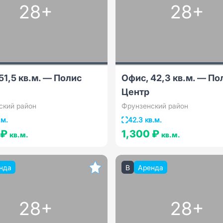
28+
28+
51,5 кв.м. — Полис
Офис, 42,3 кв.м. — По
Центр
ский район
Фрунзенский район
.м.
42.3 кв.м.
 ₽
1,300 ₽
кв.м.
кв.м.
нда
B
Аренда
28+
28+