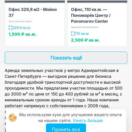
Офис 329,8 м2 - Мойки
Офис, 110 кв.м. —
37
Пономарёв Центр /
Ponomarev Center
Центральный район
329.8 кв.м.
Адмиралтейский район
110 кв.м.
1,500 ₽
кв.м.
2,500 ₽
кв.м.
Показать ещё
Аренда земельных участков у метро Адмиралтейская в
Санкт-Петербурге — выгодное решение для бизнеса
благодаря удобной транспортной доступности и высокой
проходимости. Мы предлагаем участки площадью от 500
до 3000 м² по цене от 150 до 400 рублей за м² в месяц, с
минимальным сроком аренды от 1 года. Наша компания
работает напрямую с собственниками с 2009 года,
обеспечивая полное юридическое сопровождение и
Мы используем куки для улучшения вашего опыта
огромный выбор проверенных вариантов. Получите
на нашем сайте.
Узнать больше
консультацию специалиста и подберите оптимальный
Принять все
участок под ваши задачи.