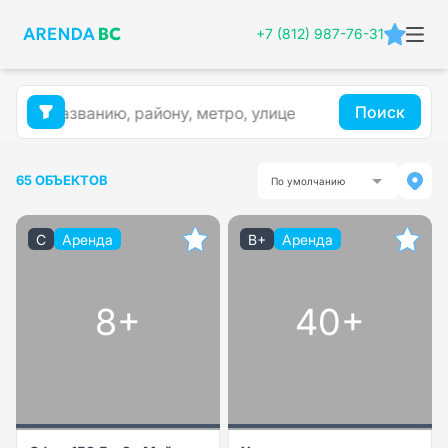
+7 (812) 987-76-31
Поиск
65 ОБЪЕКТОВ
По умолчанию
C
Аренда
B+
Аренда
8+
40+