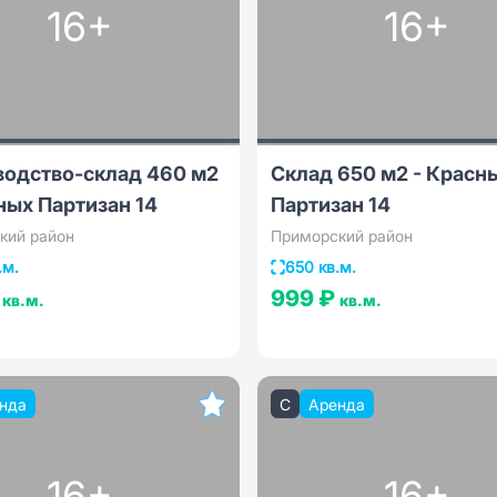
16+
16+
водство-склад 460 м2
Склад 650 м2 - Красн
ных Партизан 14
Партизан 14
кий район
Приморский район
.м.
650 кв.м.
₽
999 ₽
кв.м.
кв.м.
нда
C
Аренда
16+
16+