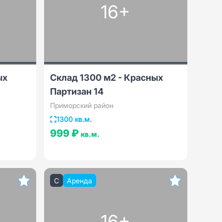
16+
ых
Склад 1300 м2 - Красных
Партизан 14
Приморский район
1300 кв.м.
999 ₽
кв.м.
C
Аренда
16+