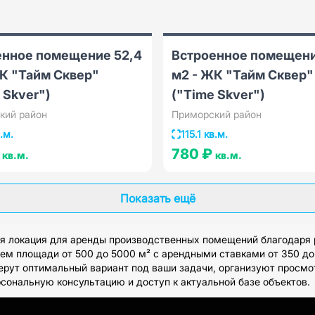
енное помещение 52,4
Встроенное помещение
К "Тайм Сквер"
м2 - ЖК "Тайм Сквер"
 Skver")
("Time Skver")
кий район
Приморский район
.м.
115.1 кв.м.
₽
780 ₽
кв.м.
кв.м.
Показать ещё
я локация для аренды производственных помещений благодаря р
ем площади от 500 до 5000 м² с арендными ставками от 350 до
ерут оптимальный вариант под ваши задачи, организуют просм
рсональную консультацию и доступ к актуальной базе объектов.