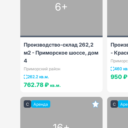
6+
Производство-склад 262,2
Произ
м2 - Приморское шоссе, дом
- Крас
4
Приморс
Приморский район
460 кв
950 
262.2 кв.м.
762.78 ₽
кв.м.
C
Аренда
C
Аре
16+