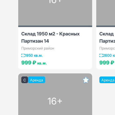
Склад 1950 м2 - Красных
Склад 
Партизан 14
Партиз
Приморский район
Приморс
1950 кв.м.
2600 к
999 ₽
999 
кв.м.
C
Аренда
Аренда
16+