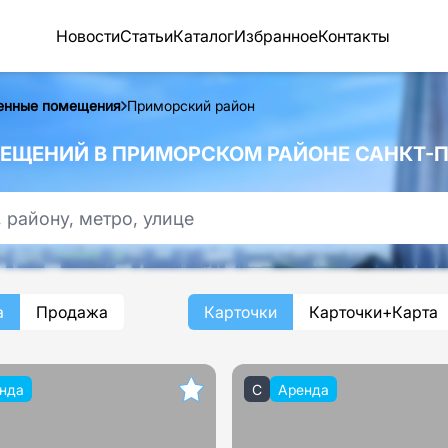
Новости
Статьи
Каталог
Избранное
Контакты
енные помещения
Приморский район
ЩЕНИЙ В ПРИМОРСКОМ РАЙОНЕ САНКТ-П
а
Продажа
Карточки
Карточки+Карта
нда
C
Аренда