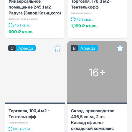
Универсальное
Торговля, 176,3 м2 -
помещение 245,1 м2 -
Тентельхофф
Радуга (Завод Козицкого)
Кировский район
176.3 кв.м.
Василеостровский район
245.1 кв.м.
1,199 ₽
кв.м.
600 ₽
кв.м.
C
Аренда
B
Аренда
16+
Торговля, 100,4 м2 -
Склад-производство
Тентельхофф
436,5 кв.м., 2 эт. —
Каскад офисно-
Кировский район
складской комплекс
100.4 кв.м.