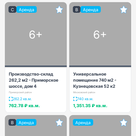
C
Аренда
B
Аренда
6+
6+
Производство-склад
Универсальное
262,2 м2 - Приморское
помещение 740 м2 -
шоссе, дом 4
Кузнецовская 52 к2
Приморский район
Московский район
262.2 кв.м.
740 кв.м.
762.78 ₽
кв.м.
1,351.35 ₽
кв.м.
B
Аренда
Аренда