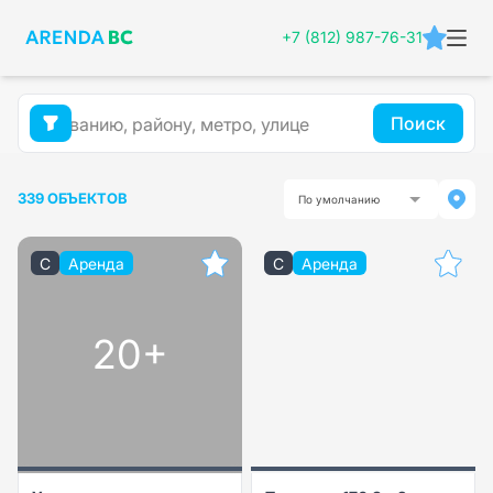
+7 (812) 987-76-31
Поиск
339 ОБЪЕКТОВ
По умолчанию
C
Аренда
C
Аренда
20+