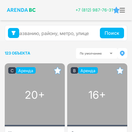
+7 (812) 987-76-31
Поиск
123 ОБЪЕКТА
По умолчанию
C
Аренда
B
Аренда
20+
16+