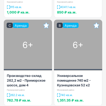
Кировский район
Кировский район
915 кв.м.
4041.1 кв.м.
1,000 ₽
кв.м.
850 ₽
кв.м.
C
Аренда
B
Аренда
6+
6+
Производство-склад
Универсальное
262,2 м2 - Приморское
помещение 740 м2 -
шоссе, дом 4
Кузнецовская 52 к2
Приморский район
Московский район
262.2 кв.м.
740 кв.м.
762.78 ₽
кв.м.
1,351.35 ₽
кв.м.