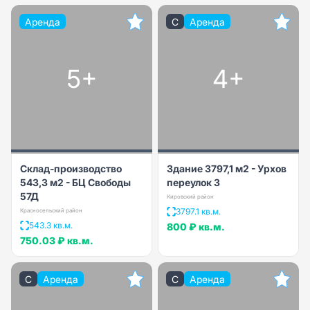
Аренда
C
Аренда
5+
4+
Склад-производство
Здание 3797,1 м2 - Урхов
543,3 м2 - БЦ Свободы
переулок 3
57Д
Кировский район
3797.1 кв.м.
Красносельский район
543.3 кв.м.
800 ₽
кв.м.
750.03 ₽
кв.м.
C
Аренда
C
Аренда