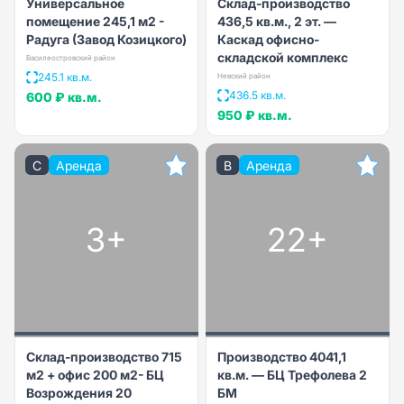
Универсальное
Склад-производство
помещение 245,1 м2 -
436,5 кв.м., 2 эт. —
Радуга (Завод Козицкого)
Каскад офисно-
складской комплекс
Василеостровский район
245.1 кв.м.
Невский район
436.5 кв.м.
600 ₽
кв.м.
950 ₽
кв.м.
C
Аренда
B
Аренда
3+
22+
Склад-производство 715
Производство 4041,1
м2 + офис 200 м2- БЦ
кв.м. — БЦ Трефолева 2
Возрождения 20
БМ