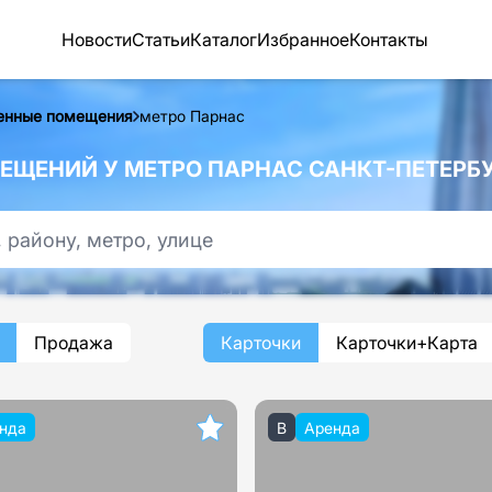
Новости
Статьи
Каталог
Избранное
Контакты
енные помещения
метро Парнас
ЩЕНИЙ У МЕТРО ПАРНАС САНКТ-ПЕТЕРБ
Продажа
Карточки
Карточки+Карта
нда
B
Аренда