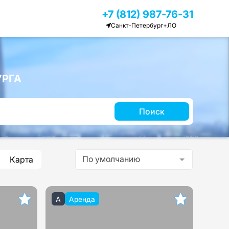
+7 (812) 987-76-31
Санкт-Петербург+ЛО
УРГА
Поиск
По умолчанию
Карта
A
Аренда