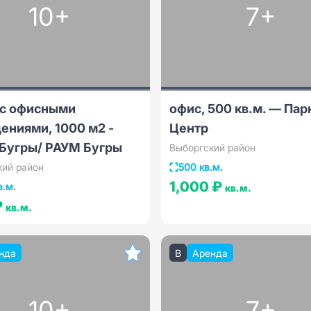
10+
7+
 с офисными
офис, 500 кв.м. — Пар
ениями, 1000 м2 -
Центр
Бугры/ РАУМ Бугры
Выборгский район
кий район
500 кв.м.
1,000 ₽
в.м.
кв.м.
₽
кв.м.
нда
B
Аренда
10+
7+