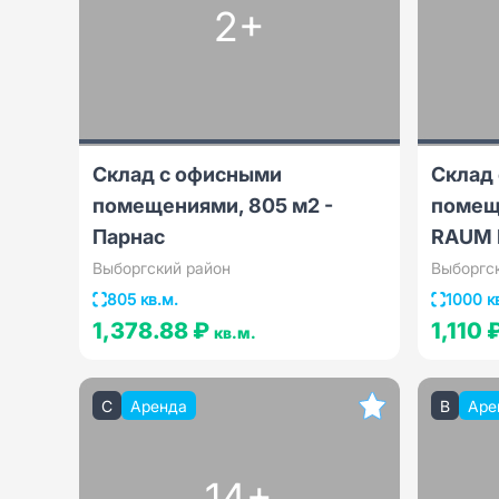
2+
Склад с офисными
Склад
помещениями, 805 м2 -
помещ
Парнас
RAUM 
Выборгский район
Выборгс
805 кв.м.
1000 к
1,378.88 ₽
1,110 
кв.м.
C
Аренда
B
Аре
14+