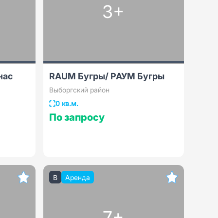
3+
нас
RAUM Бугры/ РАУМ Бугры
Выборгский район
0 кв.м.
По запросу
B
Аренда
7+